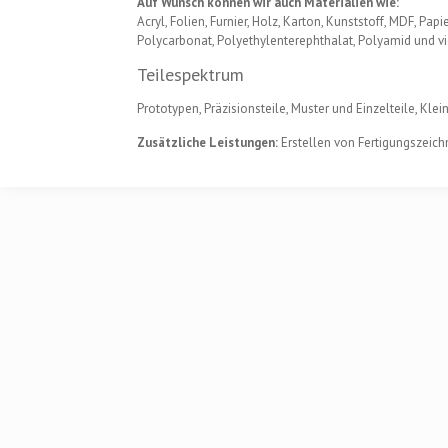
Auf Wunsch können wir auch Materialien wie:
Acryl, Folien, Furnier, Holz, Karton, Kunststoff, MDF, Papi
Polycarbonat, Polyethylenterephthalat, Polyamid und v
Teilespektrum
Prototypen, Präzisionsteile, Muster und Einzelteile, Klein
Zusätzliche Leistungen:
Erstellen von Fertigungszeich